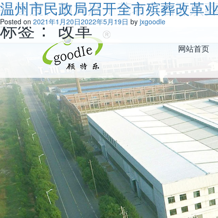
湖南省桑植县 强化“四个四”措施
提速度、加力度！茂名市召开殡
温州市民政局召开全市殡葬改革
欢迎访问江西顾特乐精藏科技有限公司官方网站！
标签：
Posted on
Posted on
Posted on
2022年4月14日
2021年6月25日
2021年1月20日
改革
2022年5月21日
2022年5月21日
2022年5月19日
by
by
by
jxgoodle
jxgoodle
jxgoodle
网站首页