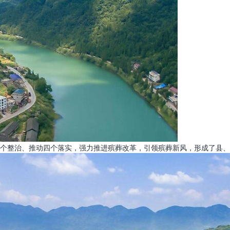
个整治、推动四个落实，强力推进殡葬改革，引领殡葬新风，形成了县、乡