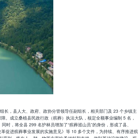
长，县人大、政府、政协分管领导任副组长，相关部门及 23 个乡镇主
障。成立桑植县民政行政（殡葬）执法大队，核定全额事业编制 5 名，
同时，将全县 299 名护林员增加了“殡葬巡山员”的身份，形成了县、
改革促进殡葬事业发展的实施意见》等 10 多个文件，为持续、有序推进殡