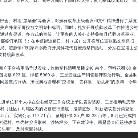
障”原则，将在人、财、物等方面给予倾斜和支持，做到基础设施建设、殡
部会、村组“屋场会”等会议，对殡葬改革上级会议和文件精神进行了系统
、机关户外显示屏投放文明祭扫标语。同时，扎实开展殡葬改革工作推进乡村
人次。通过多渠道、多方式的宣传，让更多的人关心支持桑植县殡葬改革事业。
员干部签订承诺书；在乡镇街道路口、村（居）公开栏等位置张贴文明祭扫
，县民政局、澧源镇和刘家坪乡政府开展鲜花代替鞭炮祭扫活动，分别在宝塔山公
心支持殡葬改革。
户不合格用品予以没收，收缴塑料清明吊幡 240 余个、塑料花圈 60 余
墓 623 座、绿植 5960 株。三是违规生产销售墓碑整治行动。全县制
出问题整治行动。按照属地管理和“控增量、去存量、治乱象”的原则，今年
先进单位和个人拟在全县经济工作会议上予以表彰奖励。二是推动动态管
村（社区）对辖区内的坟墓进行摸底，澄清底数，对新增坟墓分类登记，
示 117.71 亩、征地补偿 25 户 62.23 亩等，8 月已完成招
镇岩壁村、空壳树乡虎形村、沙塔坪乡）正在建设中。四是督查问题整改落
头看”，及时查漏补缺。