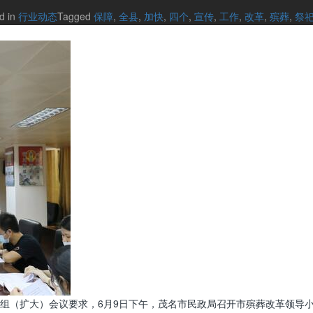
d in
行业动态
Tagged
保障
,
全县
,
加快
,
四个
,
宣传
,
工作
,
改革
,
殡葬
,
祭
组（扩大）会议要求，6月9日下午，茂名市民政局召开市殡葬改革领导