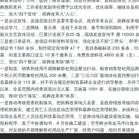
葬改革指明了方向，提供了根本遵循。四是经费保障。县财政按照“人员
葬惠民奖补、工作表彰奖励等经费予以优先安排、优先保障，确保全县殡
二、加大“四个宣传”，殡葬改革入“人心”。
一是会议宣传。县级层面召开县委常委会议、政府常务会议、殡葬改革领
传达学习。二是网络、显示屏、送戏下乡宣传。春节和清明期间，利用手机
振兴文艺宣传活动，已累计送戏下乡25 场，现场发放宣传手 册 1000
三是签订承诺书、发倡议书和资料等宣传。强化党员干部“三带头”，即带
倡议书 1360 余份，制作固定宣传牌 47 个，悬挂条幅标语 230
墓、街道主要路口设立 10 多个服务点，免费发放鲜花 4800 余束
三、突出“四个整治”，殡葬改革除“陋习”。
一是制造、销售和使用不易降解祭祀用品整治行动。检查销售祭祀用品商户 25
个和人民币图像祭祀用品 200 余叠。二是“三沿六区”墓地绿化遮挡整治
造墓碑企业 115 家，对不符合规定的制造墓碑企业进行劝导整改，关停
以来，全县范围内排查摸底出活人墓、宗族墓 1091 座，实施分期依法
四、推动“四个落实”，殡葬改革有“体系”。
一是推动考核督查机制落实。把殡葬改革纳入县委、县政府绩效考核内容
理机制落实。建立死亡人员信息动态管理和墓葬动态管理机制，乡镇和公
实现全县死亡人员信息和坟墓动态管理。三是推动项目建设落地实施。福山公园（官
投标程序，发了中标通知书，9 月份施工建设；空壳树乡和走马坪白族
实。对反馈的不易降解祭祀用品生产厂家、经营户问题，组织开展摸排，