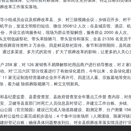
经费足额保障、公用经费对标保障、基本民生充分保障、特定目标归类保
葬改革工作落实落地。
导小组成员会议及殡葬改革县、乡、村三级视频会议；乡镇召开乡、村干
平台，发送文明祭扫短信、微信 350812 人次；在县城宾馆、酒店
0 余份，并设立咨询服务站，现场为群众答疑解惑，服务群众 2000 余
头文明低碳祭祀、带头革除陋习、带头宣传和落实，全县 21336 名党
 多条，印发殡葬宣传资料 2 万余份。四是鲜花祭祀宣传。春节和清明期间
（支）。通过多渠道、多方式的宣传，扩大了殡葬改革的影响，让更多的人关
8 家，对 126 家销售不易降解祭祀用品商户进行劝导整改，对 2 家商
行动。对“三沿六区”部分坟墓进行了有效绿化遮挡，今年以来，全县绿化遮挡坟
了 11 家无证制造经营墓碑企业并不再许可。四是活人墓、宗族墓地等突
拆除，着力破 除殡葬陈规陋习，树立文明新风。
和县纪委监委、县委督查室、县政府督查室全年重点工作督 查内容，对
安、卫健等县直部门对死亡人员信息及时登记，并建立工作台账。乡镇、
庄陵园）建设已完成入场道路建设、勘测定界、分户测量 156.5 亩、实物公
乡农村公益性公墓完成初步选址；4 个集中治丧场所（人潮溪镇、陈家河
建好登记台账；确保具体问题整改到位。对全县殡葬改革落实情况进行“回