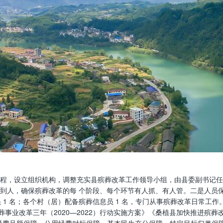
程，设立组织机构，调整充实县殡葬改革工作领导小组，由县委副书记任组
到人，确保殡葬改革的每 个阶段、每个环节有人抓、有人管。二是人员保
1 名；各个村（居）配备殡葬信息员 1 名，专门从事殡葬改革日常工作。
事业改革三年（2020—2022）行动实施方案》《桑植县加快推进殡葬