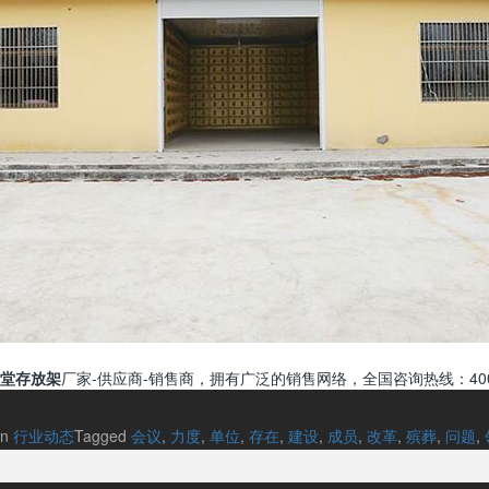
堂存放架
厂家-供应商-销售商，拥有广泛的销售网络，全国咨询热线：400-0
in
行业动态
Tagged
会议
,
力度
,
单位
,
存在
,
建设
,
成员
,
改革
,
殡葬
,
问题
,