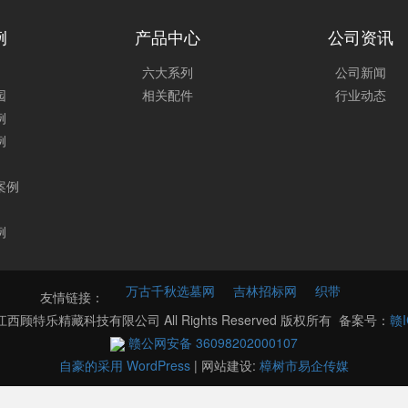
例
产品中心
公司资讯
六大系列
公司新闻
园
相关配件
行业动态
例
例
案例
例
万古千秋选墓网
吉林招标网
织带
友情链接：
021 江西顾特乐精藏科技有限公司 All Rights Reserved 版权所有 备案号：
赣I
赣公网安备 36098202000107
自豪的采用 WordPress
|
网站建设:
樟树市易企传媒