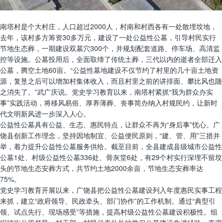
南塔村是个大村庄，人口超过2000人，村南和村西各有一处散埋坟地，
去年，该村多方筹资30多万元，建设了一处公益性公墓，引导村民实行
节地生态葬，一期建设双墓穴300个，并规划配套道路、停车场、高清监
控等设施。公墓投用后，全面取缔了传统土葬，三代以内的逝者全部迁入
公墓，腾空土地60亩。“公益性墓地建设不仅节约了村里的几十亩土地资
源，复垦之后可以增加村集体收入，而且村里之前的讲排面、攀比风也随
之消失了。”武广庆说。党史学习教育以来，南塔村紧抓“我为群众办实
事”实践活动，将移风易俗、厚养薄葬、丧事简办纳入村规民约，让新时
代文明新风进一步深入人心。
公益性公墓具有公益、生态、惠民特点，让群众不再为“身后事”忧心。广
饶县创新工作理念，坚持因地制宜、公益便民原则，“建、管、用”三措并
举，着力提升公益性公墓服务供给。截至目前，全县建成县级城市公益性
公墓1处、村级公益性公墓336处、骨灰堂6处，有29个村实行深埋不留坟
头的节地生态安葬方式，共节约土地2000余亩，节地生态安葬率达
75%。
党史学习教育开展以来，广饶县把公益性公墓建设列入年度惠民实事工程
来抓，建立“政府领导、民政牵头、部门协作”的工作机制。通过“典型引
领、试点先行、现场感受”等措施，提高村级公益性公墓建设积极性。组