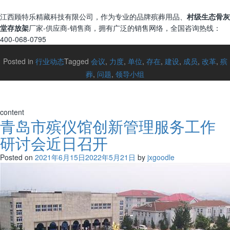
江西顾特乐精藏科技有限公司，作为专业的品牌殡葬用品、
村级生态骨灰
堂存放架
厂家-供应商-销售商，拥有广泛的销售网络，全国咨询热线：
400-068-0795
Posted in
行业动态
Tagged
会议
,
力度
,
单位
,
存在
,
建设
,
成员
,
改革
,
殡
葬
,
问题
,
领导小组
content
青岛市殡仪馆创新管理服务工作
研讨会近日召开
Posted on
2021年6月15日
2022年5月21日
by
jxgoodle