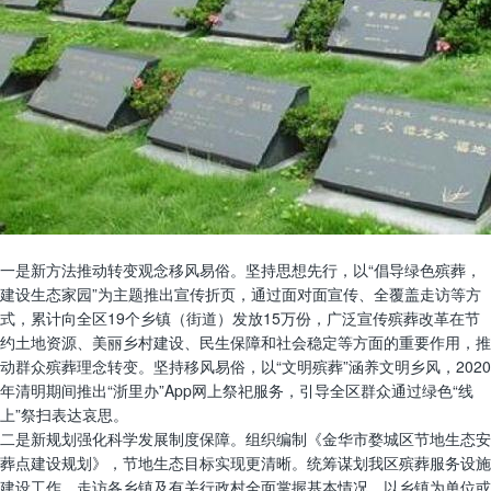
一是新方法推动转变观念移风易俗。坚持思想先行，以“倡导绿色殡葬，
建设生态家园”为主题推出宣传折页，通过面对面宣传、全覆盖走访等方
式，累计向全区19个乡镇（街道）发放15万份，广泛宣传殡葬改革在节
约土地资源、美丽乡村建设、民生保障和社会稳定等方面的重要作用，推
动群众殡葬理念转变。坚持移风易俗，以“文明殡葬”涵养文明乡风，2020
年清明期间推出“浙里办”App网上祭祀服务，引导全区群众通过绿色“线
上”祭扫表达哀思。
二是新规划强化科学发展制度保障。组织编制《金华市婺城区节地生态安
葬点建设规划》，节地生态目标实现更清晰。统筹谋划我区殡葬服务设施
建设工作，走访各乡镇及有关行政村全面掌握基本情况，以乡镇为单位或