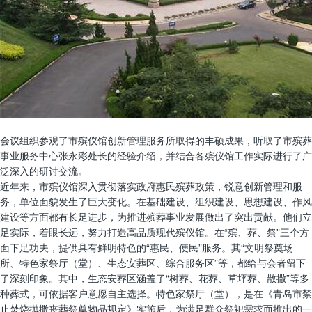
会议组织参观了市殡仪馆创新管理服务所取得的丰硕成果，听取了市殡葬
事业服务中心张永彩处长的经验介绍，并结合各殡仪馆工作实际进行了广
泛深入的研讨交流。
近年来，市殡仪馆深入贯彻落实政府惠民殡葬政策，锐意创新管理和服
务，单位面貌发生了巨大变化。在基础建设、组织建设、思想建设、作风
建设等方面都有长足进步，为推进殡葬事业发展做出了突出贡献。他们立
足实际，着眼长远，努力打造高品质现代殡仪馆。在“殡、葬、祭”三个方
面下足功夫，提供具有鲜明特色的“惠民、便民”服务。其“文明祭奠场
所、特色家祭厅（堂）、生态安葬区、综合服务区”等，都给与会者留下
了深刻印象。其中，生态安葬区涵盖了“树葬、花葬、草坪葬、散撒”等多
种葬式，可依据客户意愿自主选择。特色家祭厅（堂），是在《青岛市禁
止焚烧抛撒丧葬祭奠物品规定》实施后，为满足群众祭祀需求而推出的一