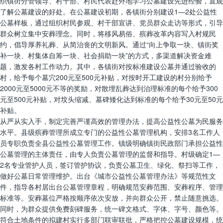
织镇街分管领导、村干部、村民代表赴外地学习公墓建设先进经验，直观
了解公墓建设的好处。在公墓建设初期，各镇街分别建设1—2处公益性
公墓样板，通过组织村民参观、村干部宣讲、党员群众走访等形式，引导
群众树立集中安葬理念。同时，将移风易俗、殡葬改革内容写入村规民
约，倡导厚养礼葬、从简治丧的文明新风。通过“向上争取一块、镇街奖
补一块、村集体自筹一块、社会捐助一块”的方式，多渠道解决资金难
题，激发各村工作动力。其中，各镇街对按标准建设公墓并通过验收的
村，给予每个墓穴200元至500元补贴，对按时开工建设的村分别给予
2000元至5000元不等的奖励，对散埋乱葬达到治理标准的每个给予300
元至500元补贴，对坟头缩减、墓碑矮化达到标准的每个给予30元至50元
补贴。
从严从实入手，制定完善严谨高效的管理办法，提高公益性公墓为民服务
水平。县级殡葬管理所成立专门的公益性公墓管理机构，安排3名工作人
员专职负责全县公益性公墓管理工作。镇级明确镇街民政部门承担公益性
公墓管理的主体责任，由专人负责公墓管理的监督和指导。村级确定1—
2名专业管护人员，签订管护协议，负责公墓卫生、绿化、祭扫等工作，
做好公墓日常管理维护。出台《城市公益性公墓管理办法》等规范性文
件，指导各村居出台公墓管理章程，明确规范安葬范围、安葬程序、管理
标准等。安葬墓位严格按顺序依次安放，并向群众公开，禁止随意挑选。
同时，为群众提供免费刻碑服务，统一碑文格式、字体、字号、颜色等。
符合土地条件的拟建村实行多部门联审联批，严格把控公墓建设规模，统