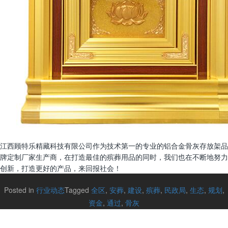
江西顾特乐精藏科技有限公司作为技术第一的专业的铝合金骨灰存放架品
牌定制厂家生产商，在打造最佳的殡葬用品的同时，我们也在不断地努力
创新，打造更好的产品，来回报社会！
Posted in
行业动态
Tagged
全区
,
安葬
,
建设
,
殡葬
,
民政局
,
生态
,
规划
,
资金
,
通过
,
骨灰