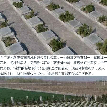
在广饶县稻庄镇南塔村村郊公益性公墓，一排排墓穴整齐划一，墓碑统一
石材、规格和样式，采用卧式石碑，两旁栽种着一棵棵笔直的翠松，庄严
而肃穆。“这样的墓地以前只在电影里才能看到，现在俺村也有了，先人
长眠于此，我们晚辈心里安生。”南塔村党支部委员武广庆说道。