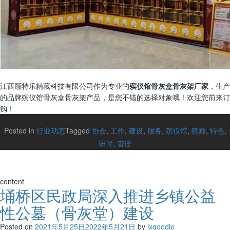
江西顾特乐精藏科技有限公司作为专业的
殡仪馆骨灰盒骨灰架厂家
，生产
的品牌殡仪馆骨灰盒骨灰架产品，是您不错的选择对象哦！欢迎您前来订
购！
Posted in
行业动态
Tagged
协会
,
工作
,
建设
,
服务
,
殡仪馆
,
殡葬
,
特色
,
研讨
,
管理
content
埇桥区民政局深入推进乡镇公益
性公墓（骨灰堂）建设
Posted on
2021年5月25日
2022年5月21日
by
jxgoodle