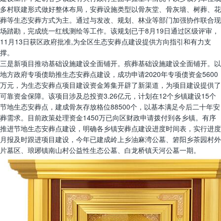
多村联建形式做好整体布局，安葬设施类型以骨灰堂、骨灰墙、树葬、花
葬等生态安葬方式为主。通过与发改、规划、林业等部门加强协作联合现
场踏勘，完成统一红线测绘等工作。该规划已于8月19日通过区级评审，
11月13日获区政府批准,为全区生态安葬点建设提供方向指引和有力支
撑。
三是新项目推动基础设施建设全面铺开。殡葬基础设施建设全面铺开。以
地方政府专项债助推生态安葬点建设，成功申请2020年专项债资金5600
万元，为生态安葬点项目建设资金筹集开辟了新渠道，为项目建设提供了
可靠资金保障。该项目涉及总投资3.26亿元，计划在12个乡镇建设15个
节地生态安葬点，建成骨灰存放格位88500个，以基本满足今后二十年安
葬需求。目前政策处理资金1450万已向区财政申请拨付到各乡镇。有序
推进节地生态安葬点建设，明确各乡镇安葬点建设进度时间表，实行进度
月报及时跟进项目建设，今年已建成岭上乡油麻湾公墓、箬阳乡茶园村外
片墓区、琅琊镇南山村公益性生态公墓、白龙桥镇天河公墓一期。