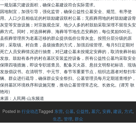
一规划墓穴建设面积，确保公墓建设符合实际需求。
因地制宜，加强引导，强化监管，确保公益性公墓安全、规范、有序使
用。人口少且相临近的村鼓励建设联村公墓；无殡葬用地的村鼓励建设骨
灰堂等安放设施；对宗族观念深、地少人多的村鼓励采取深埋不留坟头安
葬方式。同时，对选择树葬、海葬等节地生态安葬的，每位奖励500元。
县殡葬管理所为老墓迁移的群众提供低价位骨灰盒。按照分层分级的原
则，采取镇、村自查，县级抽查的方式，加强后续管理。每月5日定期对
死亡人员安葬情况进行抽查，对已建公墓未按规定安葬的，取消丧葬补贴
发放。鼓励有条件的村在墓区安装监控设备，所有公益性公墓均采取安全
保障四项措施，即设专职巡查员、配备灭火器、悬挂文明祭祀标语、现场
发放倡议书。在清明节、中元节、春节等重要节点，组织志愿者对祭扫车
辆、群众进行疏导，确保群众安全祭扫。公墓管理员每月定期巡查维护，
保持墓区环境秩序和设施完整，推动公墓管理常态化、长效化。(谭芳 耿
艳玲)
来源：人民网-山东频道
Posted in
行业动态
Tagged
东营
,
公墓
,
公益性
,
墓穴
,
安葬
,
建设
,
方式
,
生态
,
管理
,
群众