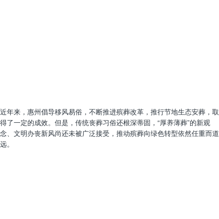
近年来，惠州倡导移风易俗，不断推进殡葬改革，推行节地生态安葬，取
得了一定的成效。但是，传统丧葬习俗还根深蒂固，“厚养薄葬”的新观
念、文明办丧新风尚还未被广泛接受，推动殡葬向绿色转型依然任重而道
远。