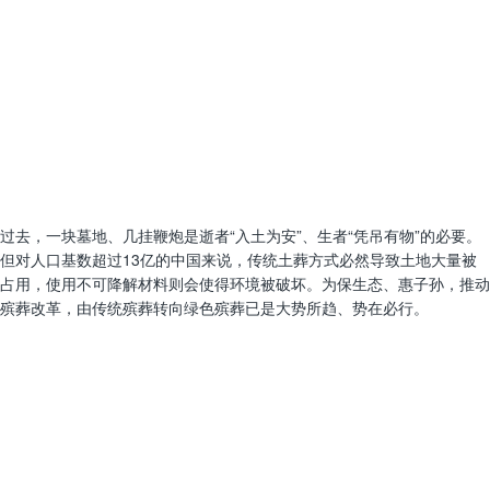
过去，一块墓地、几挂鞭炮是逝者“入土为安”、生者“凭吊有物”的必要。
但对人口基数超过13亿的中国来说，传统土葬方式必然导致土地大量被
占用，使用不可降解材料则会使得环境被破坏。为保生态、惠子孙，推动
殡葬改革，由传统殡葬转向绿色殡葬已是大势所趋、势在必行。