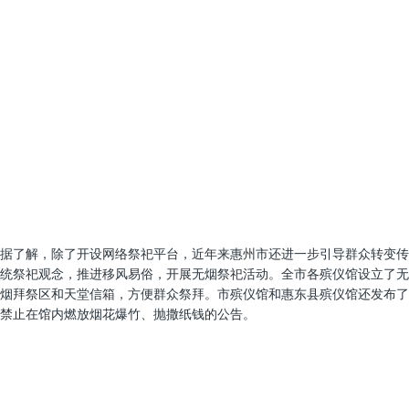
据了解，除了开设网络祭祀平台，近年来惠州市还进一步引导群众转变传
统祭祀观念，推进移风易俗，开展无烟祭祀活动。全市各殡仪馆设立了无
烟拜祭区和天堂信箱，方便群众祭拜。市殡仪馆和惠东县殡仪馆还发布了
禁止在馆内燃放烟花爆竹、抛撒纸钱的公告。