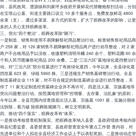
间，县民政局、澧源镇和刘家坪乡政府开展鲜花代替鞭炮祭扫活动，分别
在宝塔山公墓、街道主要路口设立 10 多个服务点，免费发放鲜花 4800
余束（支）。通过多渠道、多方式的宣传，扩大了殡葬改革的影响，让更
多的人关心支持殡葬改革。
三、突出“四个整治”，殡葬改革除“陋习”。
一是制造、销售和使用不易降解祭祀用品整治行动。检查销售祭祀用品商
户 258 家，对 126 家销售不易降解祭祀用品商户进行劝导整改，对 2 家
商户不合格用品予以没收，收缴塑料清明吊幡 240 余个、塑料花圈 60 余
个和人民币图像祭祀用品 200 余叠。二是“三沿六区”墓地绿化遮挡整治行
动。对“三沿六区”部分坟墓进行了有效绿化遮挡，今年以来，全县绿化遮
挡坟墓 623 座、绿植 5960 株。三是违规生产销售墓碑整治行动。全县
制造墓碑企业 115 家，对不符合规定的制造墓碑企业进行劝导整改，关
停了 11 家无证制造经营墓碑企业并不再许可。四是活人墓、宗族墓地等
突出问题整治行动。按照属地管理和“控增量、去存量、治乱象”的原则，
今年以来，全县范围内排查摸底出活人墓、宗族墓 1091 座，实施分期依
法拆除，着力破 除殡葬陈规陋习，树立文明新风。
四、推动“四个落实”，殡葬改革有“体系”。
一是推动考核督查机制落实。把殡葬改革纳入县委、县政府绩效考核内容
和县纪委监委、县委督查室、县政府督查室全年重点工作督 查内容，对
先进单位和个人拟在全县经济工作会议上予以表彰奖励。二是推动动态管