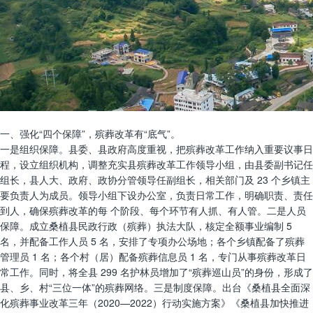
一、强化“四个保障”，殡葬改革有“底气”。
一是组织保障。县委、县政府高度重视，把殡葬改革工作纳入重要议事日
程，设立组织机构，调整充实县殡葬改革工作领导小组，由县委副书记任
组长，县人大、政府、政协分管领导任副组长，相关部门及 23 个乡镇主
要负责人为成员。领导小组下设办公室，负责日常工作，明确职责、责任
到人，确保殡葬改革的每 个阶段、每个环节有人抓、有人管。二是人员
保障。成立桑植县民政行政（殡葬）执法大队，核定全额事业编制 5
名，并配备工作人员 5 名，安排了专项办公场地；各个乡镇配备了殡葬
管理员 1 名；各个村（居）配备殡葬信息员 1 名，专门从事殡葬改革日
常工作。同时，将全县 299 名护林员增加了“殡葬巡山员”的身份，形成了
县、乡、村“三位一体”的殡葬网络。三是制度保障。出台《桑植县全面深
化殡葬事业改革三年（2020—2022）行动实施方案》《桑植县加快推进