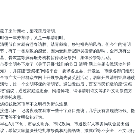
燕子来时新社，梨花落后清明。
时值一年芳草绿，又是一年清明时。
清明节自古就有游春访胜、踏青戴柳、祭祀祖先的风俗。但今年的清明
节，有了一番别致的感受。因为受到新冠肺炎疫情的影响，全市所有公
墓、骨灰堂等殡葬服务机构暂停现场祭扫、集体公祭等活动。
市委文明办下发了《关于开展“我们的节日·清明”网上主题实践活动的通
知》，并搭建“云祭祀”网络平台，要求各区县、开发区、市级各部门组织
全市广大干部群众在网上开展祭奠先贤英烈活动，居家开展清明经典诵读
活动，过一个文明环保的清明节。通知发出后，西安市民积极响应“云祭
祀”倡议，通过家庭追思会、网络鲜花、诵读清明诗文等多种文明祭奠方
式寄托哀思。
烧纸钱撒冥币等不文明行为街头难觅
接连几日，记者夜晚在我市一些十字路口走访，几乎没有发现烧纸钱、撒
冥币等不文明祭祀行为。
早在3月下旬，市委文明办、市民政局、市退役军人事务局联合发出倡
议，希望大家坚决杜绝扎堆祭奠和乱烧纸钱、撒冥币等不安全、不文明行