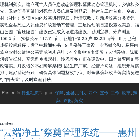
理机制落实。建立死亡人员信息动态管理和墓葬动态管理机制，乡镇和公
安、卫健等县直部门对死亡人员信息及时登记，并建立工作台账。乡镇、
村（社区）对辖区内的坟墓进行摸底，澄清底数，对新增坟墓分类登记，
实现全县死亡人员信息和坟墓动态管理。三是推动项目建设落地实施。福
山公园（官庄陵园）建设已完成入场道路建设、勘测定界、分户测量
156.5 亩、实物公示 117.71 亩、征地补偿 25 户 62.23 亩等，8 月已完
成招投标程序，发了中标通知书，9 月份施工建设；空壳树乡和走马坪白
族乡农村公益性公墓完成初步选址；4 个集中治丧场所（人潮溪镇、陈家
河镇岩壁村、空壳树乡虎形村、沙塔坪乡）正在建设中。四是督查问题整
改落实。对反馈的不易降解祭祀用品生产厂家、经营户问题，组织开展摸
排，建好登记台账；确保具体问题整改到位。对全县殡葬改革落实情况进
行“回头看”，及时查漏补缺。
Posted in
行业动态
Tagged
保障
,
全县
,
加快
,
四个
,
宣传
,
工作
,
改革
,
殡
葬
,
祭祀
,
落实
content
“云端净土”祭奠管理系统——惠州