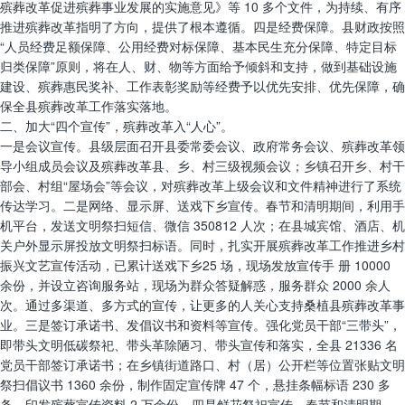
殡葬改革促进殡葬事业发展的实施意见》等 10 多个文件，为持续、有序
推进殡葬改革指明了方向，提供了根本遵循。四是经费保障。县财政按照
“人员经费足额保障、公用经费对标保障、基本民生充分保障、特定目标
归类保障”原则，将在人、财、物等方面给予倾斜和支持，做到基础设施
建设、殡葬惠民奖补、工作表彰奖励等经费予以优先安排、优先保障，确
保全县殡葬改革工作落实落地。
二、加大“四个宣传”，殡葬改革入“人心”。
一是会议宣传。县级层面召开县委常委会议、政府常务会议、殡葬改革领
导小组成员会议及殡葬改革县、乡、村三级视频会议；乡镇召开乡、村干
部会、村组“屋场会”等会议，对殡葬改革上级会议和文件精神进行了系统
传达学习。二是网络、显示屏、送戏下乡宣传。春节和清明期间，利用手
机平台，发送文明祭扫短信、微信 350812 人次；在县城宾馆、酒店、机
关户外显示屏投放文明祭扫标语。同时，扎实开展殡葬改革工作推进乡村
振兴文艺宣传活动，已累计送戏下乡25 场，现场发放宣传手 册 10000
余份，并设立咨询服务站，现场为群众答疑解惑，服务群众 2000 余人
次。通过多渠道、多方式的宣传，让更多的人关心支持桑植县殡葬改革事
业。三是签订承诺书、发倡议书和资料等宣传。强化党员干部“三带头”，
即带头文明低碳祭祀、带头革除陋习、带头宣传和落实，全县 21336 名
党员干部签订承诺书；在乡镇街道路口、村（居）公开栏等位置张贴文明
祭扫倡议书 1360 余份，制作固定宣传牌 47 个，悬挂条幅标语 230 多
条，印发殡葬宣传资料 2 万余份。四是鲜花祭祀宣传。春节和清明期