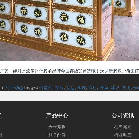
厂家，绝对是您值得信赖的品牌金属存放架首选哦！欢迎新老客户前来订
 in
行业动态
Tagged
公益性
,
存放
,
安息
,
实现
,
实行
,
并举
,
建设
,
文明
,
殡
例
产品中心
公司资讯
六大系列
公司新闻
园
相关配件
行业动态