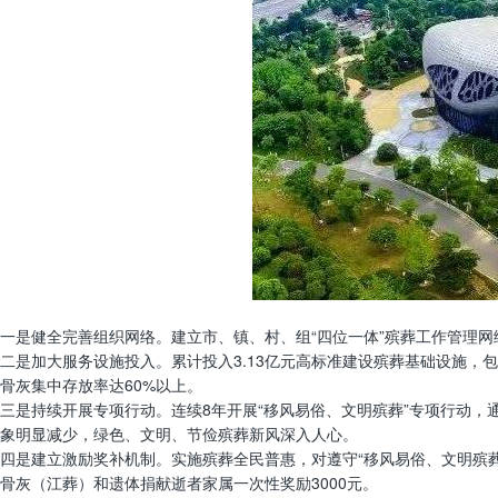
一是健全完善组织网络。建立市、镇、村、组“四位一体”殡葬工作管理网
二是加大服务设施投入。累计投入3.13亿元高标准建设殡葬基础设施
骨灰集中存放率达60%以上。
三是持续开展专项行动。连续8年开展“移风易俗、文明殡葬”专项行动
象明显减少，绿色、文明、节俭殡葬新风深入人心。
四是建立激励奖补机制。实施殡葬全民普惠，对遵守“移风易俗、文明殡葬
骨灰（江葬）和遗体捐献逝者家属一次性奖励3000元。