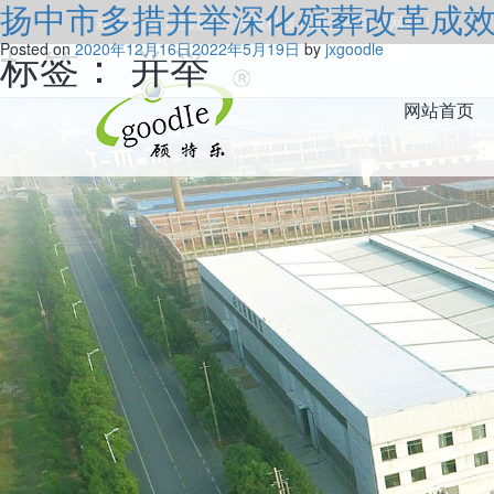
扬中市多措并举深化殡葬改革成
欢迎访问江西顾特乐精藏科技有限公司官方网站！
标签：
Posted on
2020年12月16日
并举
2022年5月19日
by
jxgoodle
网站首页