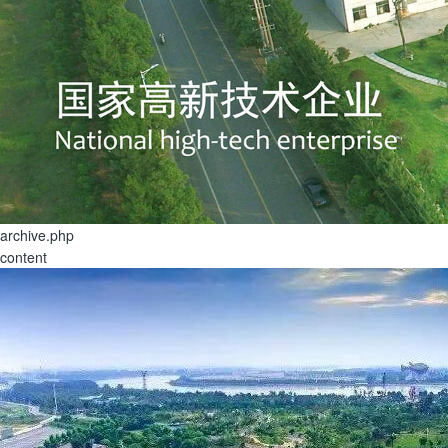
archive.php
content