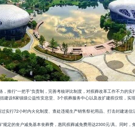
络，推行“一把手”负责制，完善考核评比制度，对殡葬改革工作不力的实行
，包括建设8家镇级公益性安息堂、3个殡葬服务中心以及改扩建殡仪馆，
，通过实行72小时内火化制度、查处违规生产销售祭祀用品、打击封建迷
”规定的丧户减免基本丧葬费，惠民殡葬减免费用达2300元/具。同时