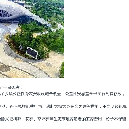
“一票否决”。
实现了乡镇公益性骨灰安放设施全覆盖，公益性安息堂全部实行免费存放，
信活动、严管私埋乱葬行为、遏制大操大办奢靡之风等措施，不文明祭祀现
，免除采取树葬、花葬、草坪葬等生态节地葬逝者的安葬费用，给予不保留