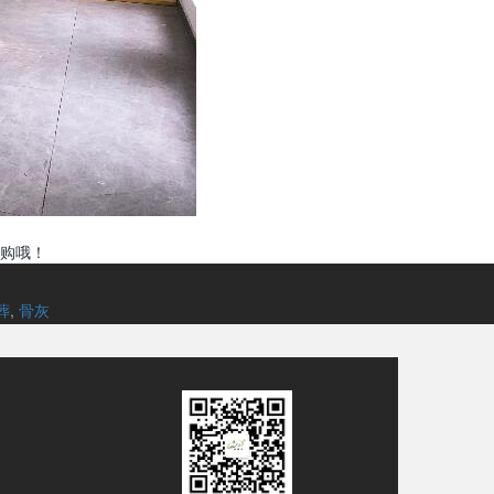
购哦！
葬
,
骨灰