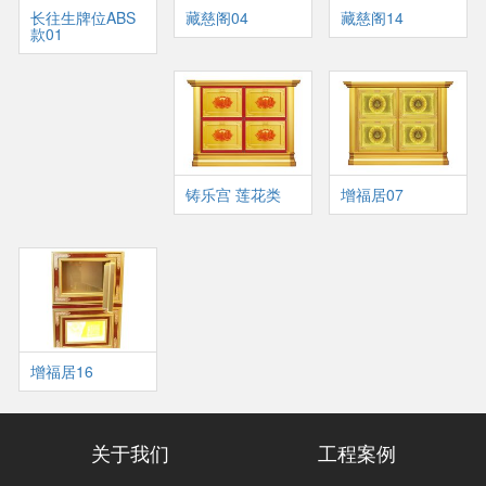
长往生牌位ABS
藏慈阁04
藏慈阁14
款01
铸乐宫 莲花类
增福居07
增福居16
关于我们
工程案例