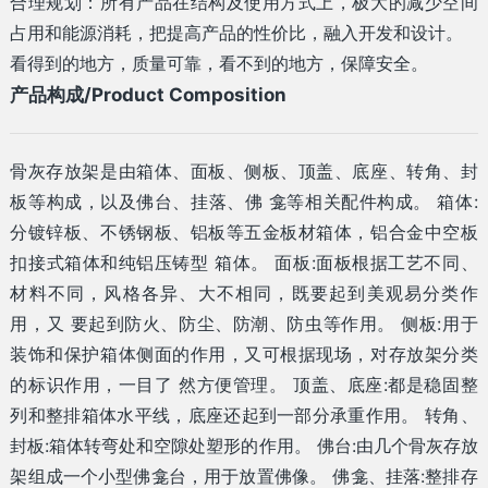
合理规划：所有产品在结构及使用方式上，极大的减少空间
占用和能源消耗，把提高产品的性价比，融入开发和设计。
看得到的地方，质量可靠，看不到的地方，保障安全。
产品构成/Product Composition
骨灰存放架是由箱体、面板、侧板、顶盖、底座、转角、封
板等构成，以及佛台、挂落、佛 龛等相关配件构成。 箱体:
分镀锌板、不锈钢板、铝板等五金板材箱体，铝合金中空板
扣接式箱体和纯铝压铸型 箱体。 面板:面板根据工艺不同、
材料不同，风格各异、大不相同，既要起到美观易分类作
用，又 要起到防火、防尘、防潮、防虫等作用。 侧板:用于
装饰和保护箱体侧面的作用，又可根据现场，对存放架分类
的标识作用，一目了 然方便管理。 顶盖、底座:都是稳固整
列和整排箱体水平线，底座还起到一部分承重作用。 转角、
封板:箱体转弯处和空隙处塑形的作用。 佛台:由几个骨灰存放
架组成一个小型佛龛台，用于放置佛像。 佛龛、挂落:整排存