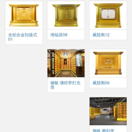
全铝合金扣接式
增福居08
藏慈阁12
01
侧板 佛经带灯光
藏慈阁06
类
侧板 雕刻类