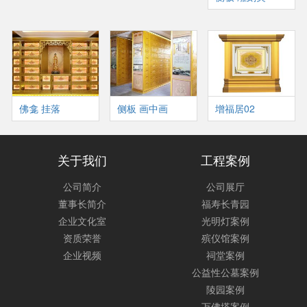
佛龛 挂落
侧板 画中画
增福居02
关于我们
工程案例
公司简介
公司展厅
董事长简介
福寿长青园
企业文化室
光明灯案例
资质荣誉
殡仪馆案例
企业视频
祠堂案例
公益性公墓案例
陵园案例
万佛塔案例