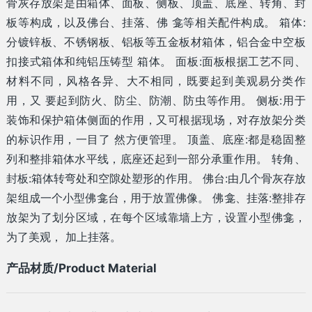
骨灰存放架是由箱体、面板、侧板、顶盖、底座、转角、封
板等构成，以及佛台、挂落、佛 龛等相关配件构成。 箱体:
分镀锌板、不锈钢板、铝板等五金板材箱体，铝合金中空板
扣接式箱体和纯铝压铸型 箱体。 面板:面板根据工艺不同、
材料不同，风格各异、大不相同，既要起到美观易分类作
用，又 要起到防火、防尘、防潮、防虫等作用。 侧板:用于
装饰和保护箱体侧面的作用，又可根据现场，对存放架分类
的标识作用，一目了 然方便管理。 顶盖、底座:都是稳固整
列和整排箱体水平线，底座还起到一部分承重作用。 转角、
封板:箱体转弯处和空隙处塑形的作用。 佛台:由几个骨灰存放
架组成一个小型佛龛台，用于放置佛像。 佛龛、挂落:整排存
放架为了划分区域，在每个区域靠墙上方，设置小型佛龛，
为了美观， 加上挂落。
产品材质/Product Material