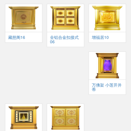
藏慈阁16
全铝合金扣接式
增福居10
06
万佛架 小莲开并
蒂