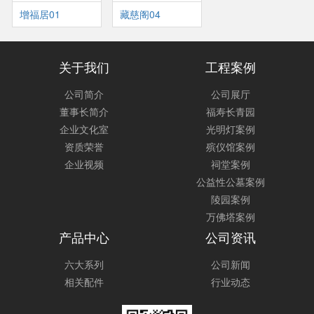
增福居01
藏慈阁04
关于我们
工程案例
公司简介
公司展厅
董事长简介
福寿长青园
企业文化室
光明灯案例
资质荣誉
殡仪馆案例
企业视频
祠堂案例
公益性公墓案例
陵园案例
万佛塔案例
产品中心
公司资讯
六大系列
公司新闻
相关配件
行业动态