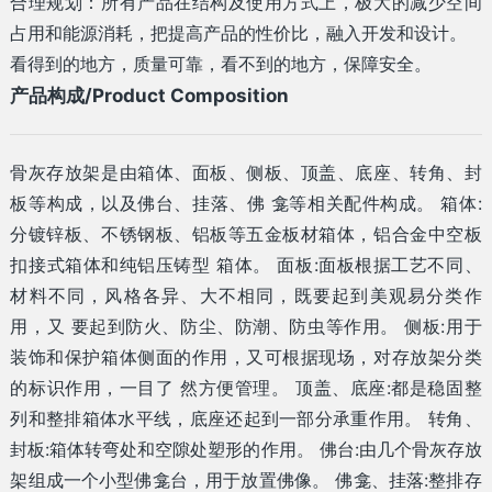
合理规划：所有产品在结构及使用方式上，极大的减少空间
占用和能源消耗，把提高产品的性价比，融入开发和设计。
看得到的地方，质量可靠，看不到的地方，保障安全。
产品构成/Product Composition
骨灰存放架是由箱体、面板、侧板、顶盖、底座、转角、封
板等构成，以及佛台、挂落、佛 龛等相关配件构成。 箱体:
分镀锌板、不锈钢板、铝板等五金板材箱体，铝合金中空板
扣接式箱体和纯铝压铸型 箱体。 面板:面板根据工艺不同、
材料不同，风格各异、大不相同，既要起到美观易分类作
用，又 要起到防火、防尘、防潮、防虫等作用。 侧板:用于
装饰和保护箱体侧面的作用，又可根据现场，对存放架分类
的标识作用，一目了 然方便管理。 顶盖、底座:都是稳固整
列和整排箱体水平线，底座还起到一部分承重作用。 转角、
封板:箱体转弯处和空隙处塑形的作用。 佛台:由几个骨灰存放
架组成一个小型佛龛台，用于放置佛像。 佛龛、挂落:整排存