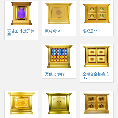
万佛架 小莲开并
藏慈阁14
增福居11
蒂
万佛架 佛砖
全铝合金扣接式
06