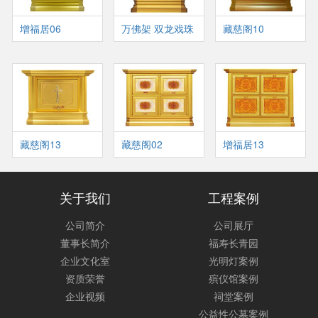
增福居06
万佛架 双龙戏珠
藏慈阁10
藏慈阁13
藏慈阁02
增福居13
关于我们
工程案例
公司简介
公司展厅
董事长简介
福寿长青园
企业文化室
光明灯案例
资质荣誉
殡仪馆案例
企业视频
祠堂案例
公益性公墓案例