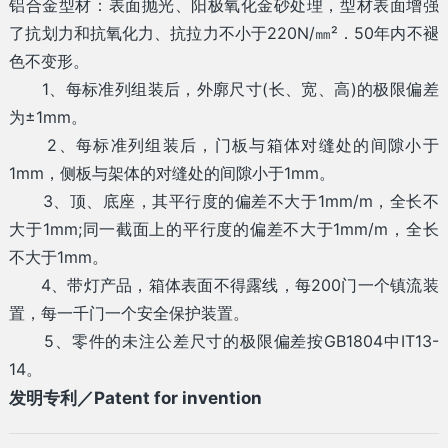
铝合金型材：表面抛光、阳极氧化金砂处理，型材表面增强
了抗划力和抗氧化力、抗拉力不小于220N/㎜²．50年内不褪
色不变形。
1、每标准列组装后，外廓尺寸(长、宽、高)的极限偏差
为±1mm。
2、每标准列组装后，门板与箱体对缝处的间隙小于
1mm，侧板与架体的对缝处的间隙小于1mm。
3、顶、底座，其平行度的偏差不大于1mm/m，全长不
大于1mm;同一截面上的平行度的偏差不大于1mm/m，全长
不大于1mm。
4、带灯产品，箱体表面不得露线，每200门一个镇流装
置，每一千门一个安全保护装置。
5、零件的未注公差尺寸的极限偏差按GB1804中IT13-
14。
发明专利／Patent for invention