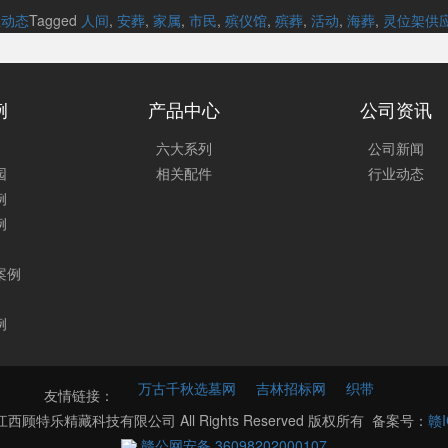
业动态
Tagged
人间
,
安葬
,
家属
,
市民
,
殡仪馆
,
殡葬
,
活动
,
海葬
,
灵位架供
例
产品中心
公司资讯
六大系列
公司新闻
园
相关配件
行业动态
例
例
案例
例
万古千秋选墓网
吉林招标网
织带
友情链接：
021 江西顾特乐精藏科技有限公司 All Rights Reserved 版权所有 备案号：
赣I
赣公网安备 36098202000107