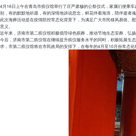
4月16日上午在青岛市殡仪馆举行了庄严肃穆的公祭仪式，家属们便乘
别，有的默默地祈愿，有的深情地诉说思念，鲜花伴着海浪，陪伴逝者魂
此次海葬活动是在疫情防控常态化背景下，为满足广大市民移风易俗、慰
意义。
近年来，济南市第二殡仪馆积极倡导绿色殡葬，推动节地生态安葬，弘扬
今后，济南市第二殡仪馆在继续提升殡仪服务水平的同时，积极拓展生态
求，市第二殡仪馆将在市民政局的安排下，在每年的4月至10月份常态