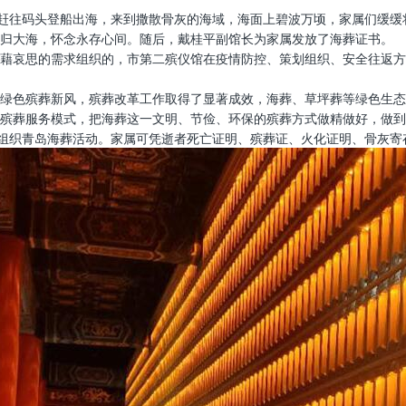
车赶往码头登船出海，来到撒散骨灰的海域，海面上碧波万顷，家属们缓
归大海，怀念永存心间。随后，戴桂平副馆长为家属发放了海葬证书。
藉哀思的需求组织的，市第二殡仪馆在疫情防控、策划组织、安全往返方
绿色殡葬新风，殡葬改革工作取得了显著成效，海葬、草坪葬等绿色生态
殡葬服务模式，把海葬这一文明、节俭、环保的殡葬方式做精做好，做到
化组织青岛海葬活动。家属可凭逝者死亡证明、殡葬证、火化证明、骨灰