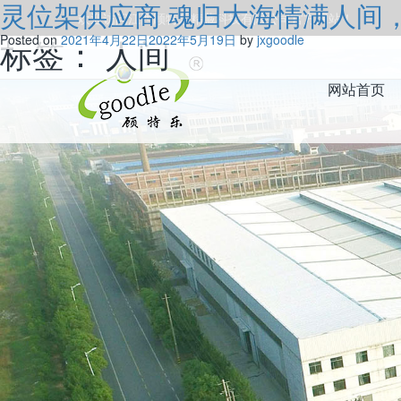
灵位架供应商 魂归大海情满人间
欢迎访问江西顾特乐精藏科技有限公司官方网站！
标签：
Posted on
2021年4月22日
人间
2022年5月19日
by
jxgoodle
网站首页