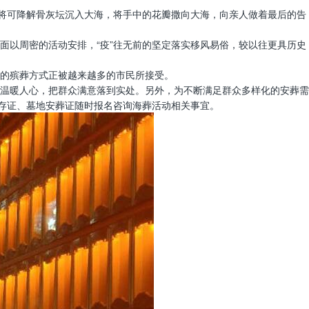
缓将可降解骨灰坛沉入大海，将手中的花瓣撒向大海，向亲人做着最后的告
面以周密的活动安排，“疫”往无前的坚定落实移风易俗，较以往更具历史
的殡葬方式正被越来越多的市民所接受。
温暖人心，把群众满意落到实处。另外，为不断满足群众多样化的安葬需
寄存证、墓地安葬证随时报名咨询海葬活动相关事宜。