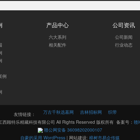
例
产品中心
公司资讯
六大系列
公司新闻
园
相关配件
行业动态
例
例
案例
例
万古千秋选墓网
吉林招标网
织带
友情链接：
021 江西顾特乐精藏科技有限公司 All Rights Reserved 版权所有 备案号：
赣I
赣公网安备 36098202000107
自豪的采用 WordPress
|
网站建设:
樟树市易企传媒