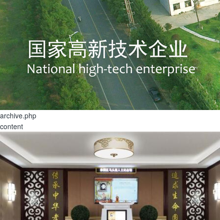
archive.php
content