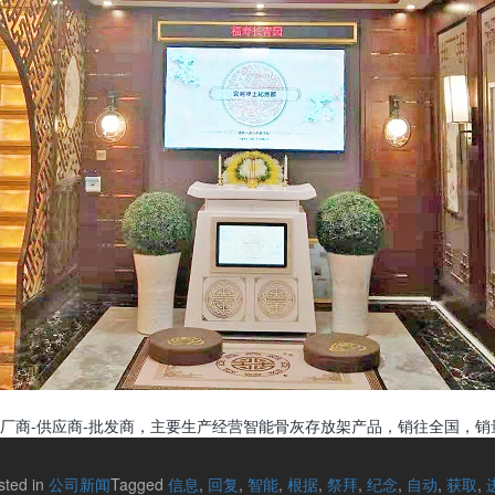
厂商-供应商-批发商，主要生产经营智能骨灰存放架产品，销往全国，销
sted in
公司新闻
Tagged
信息
,
回复
,
智能
,
根据
,
祭拜
,
纪念
,
自动
,
获取
,