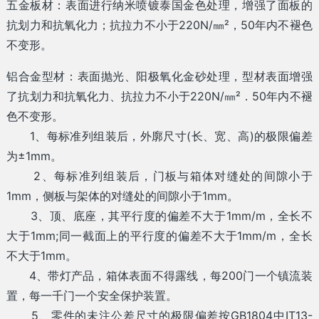
五金板材：表面进行纳米喷镀泰国金色处理，增强了面板的
抗划力和抗氧化力；抗拉力不小于220N/㎜²，50年内不褪色
不变形。
铝合金型材：表面抛光、阳极氧化金砂处理，型材表面增强
了抗划力和抗氧化力、抗拉力不小于220N/㎜²．50年内不褪
色不变形。
1、每标准列组装后，外廓尺寸(长、宽、高)的极限偏差
为±1mm。
2、每标准列组装后，门板与箱体对缝处的间隙小于
1mm，侧板与架体的对缝处的间隙小于1mm。
3、顶、底座，其平行度的偏差不大于1mm/m，全长不
大于1mm;同一截面上的平行度的偏差不大于1mm/m，全长
不大于1mm。
4、带灯产品，箱体表面不得露线，每200门一个镇流装
置，每一千门一个安全保护装置。
5、零件的未注公差尺寸的极限偏差按GB1804中IT13-