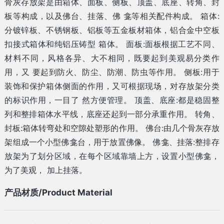
骨灰存放架是由箱体、面板、侧板、顶盖、底座、转角、封
板等构成，以及佛台、挂落、佛 龛等相关配件构成。 箱体:
分镀锌板、不锈钢板、铝板等五金板材箱体，铝合金中空板
扣接式箱体和纯铝压铸型 箱体。 面板:面板根据工艺不同、
材料不同，风格各异、大不相同，既要起到美观易分类作
用，又 要起到防火、防尘、防潮、防虫等作用。 侧板:用于
装饰和保护箱体侧面的作用，又可根据现场，对存放架分类
的标识作用，一目了 然方便管理。 顶盖、底座:都是稳固整
列和整排箱体水平线，底座还起到一部分承重作用。 转角、
封板:箱体转弯处和空隙处塑形的作用。 佛台:由几个骨灰存放
架组成一个小型佛龛台，用于放置佛像。 佛龛、挂落:整排存
放架为了划分区域，在每个区域靠墙上方，设置小型佛龛，
为了美观， 加上挂落。
产品材质/Product Material