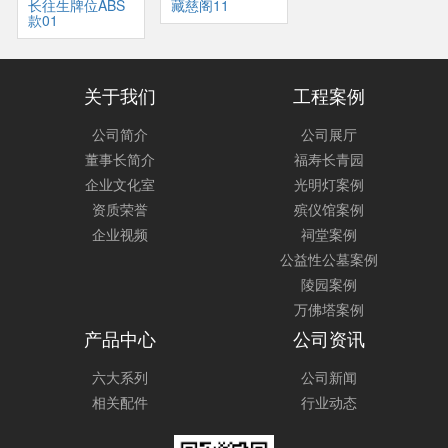
长往生牌位ABS
藏慈阁11
款01
关于我们
工程案例
公司简介
公司展厅
董事长简介
福寿长青园
企业文化室
光明灯案例
资质荣誉
殡仪馆案例
企业视频
祠堂案例
公益性公墓案例
陵园案例
万佛塔案例
产品中心
公司资讯
六大系列
公司新闻
相关配件
行业动态