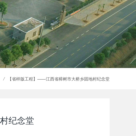
闻
/
【省样版工程】——江西省樟树市大桥乡固地村纪念堂
村纪念堂