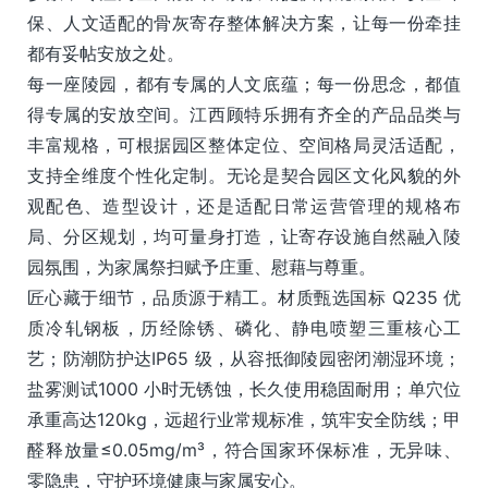
保、人文适配的骨灰寄存整体解决方案，让每一份牵挂
都有妥帖安放之处。
每一座陵园，都有专属的人文底蕴；每一份思念，都值
得专属的安放空间。江西顾特乐拥有齐全的产品品类与
丰富规格，可根据园区整体定位、空间格局灵活适配，
支持全维度个性化定制。无论是契合园区文化风貌的外
观配色、造型设计，还是适配日常运营管理的规格布
局、分区规划，均可量身打造，让寄存设施自然融入陵
园氛围，为家属祭扫赋予庄重、慰藉与尊重。
匠心藏于细节，品质源于精工。材质甄选国标 Q235 优
质冷轧钢板，历经除锈、磷化、静电喷塑三重核心工
艺；防潮防护达IP65 级，从容抵御陵园密闭潮湿环境；
盐雾测试1000 小时无锈蚀，长久使用稳固耐用；单穴位
承重高达120kg，远超行业常规标准，筑牢安全防线；甲
醛释放量≤0.05mg/m³，符合国家环保标准，无异味、
零隐患，守护环境健康与家属安心。