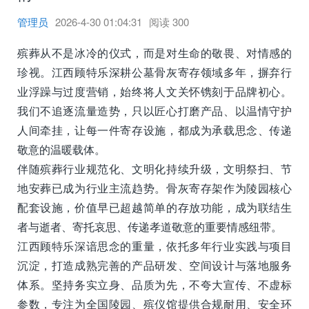
管理员
2026-4-30 01:04:31
阅读
300
殡葬从不是冰冷的仪式，而是对生命的敬畏、对情感的
珍视。江西顾特乐深耕公墓骨灰寄存领域多年，摒弃行
业浮躁与过度营销，始终将人文关怀镌刻于品牌初心。
我们不追逐流量造势，只以匠心打磨产品、以温情守护
人间牵挂，让每一件寄存设施，都成为承载思念、传递
敬意的温暖载体。
伴随殡葬行业规范化、文明化持续升级，文明祭扫、节
地安葬已成为行业主流趋势。骨灰寄存架作为陵园核心
配套设施，价值早已超越简单的存放功能，成为联结生
者与逝者、寄托哀思、传递孝道敬意的重要情感纽带。
江西顾特乐深谙思念的重量，依托多年行业实践与项目
沉淀，打造成熟完善的产品研发、空间设计与落地服务
体系。坚持务实立身、品质为先，不夸大宣传、不虚标
参数，专注为全国陵园、殡仪馆提供合规耐用、安全环