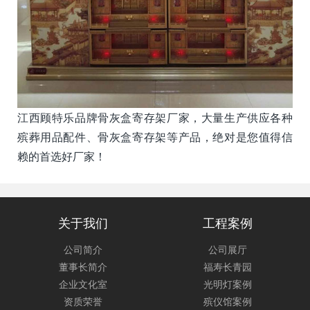
江西顾特乐品牌骨灰盒寄存架厂家，大量生产供应各种
殡葬用品配件、骨灰盒寄存架等产品，绝对是您值得信
赖的首选好厂家！
关于我们
工程案例
公司简介
公司展厅
董事长简介
福寿长青园
企业文化室
光明灯案例
资质荣誉
殡仪馆案例