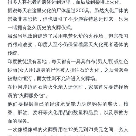
很多人将死者的遗体运到这里，而后放到柴堆上火化。
据说每天在这里火化的尸体超过200具。虽然火化尸体的
景象非常恐怖，但也吸引了不少游客特意赶过来，只为
一睹拥有悠久历史的火葬仪式。
虽然当地政府建造了采用电焚化炉的火葬场，但宗教习
俗很难改变，印度人至今仍保留着露天火化死者遗体的
传统。
印度教徒没有墓地，每天都有一具具白布(男人用)或红色
纱丽(女人用)裹身的尸体被人抬往石阶火化，之后骨灰会
被撒向恒河，而女性则不允许进入火葬场。
在恒河岸边的石阶火化亲人遗体时，家属首先要选择所
谓的“火葬服务包”。
他们要根据自己的经济承受能力决定购买的柴火、檀
香、酥油、麦杆等火化用品的数量和品质，以及宗教方
面的服务。
一次像模像样的火葬费用在12美元到71美元之间，穷人