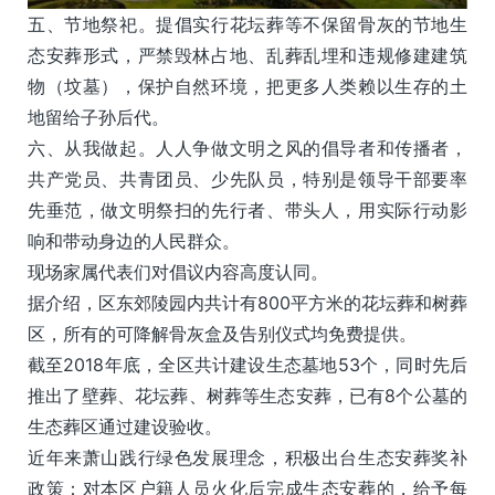
五、节地祭祀。提倡实行花坛葬等不保留骨灰的节地生
态安葬形式，严禁毁林占地、乱葬乱埋和违规修建建筑
物（坟墓），保护自然环境，把更多人类赖以生存的土
地留给子孙后代。
六、从我做起。人人争做文明之风的倡导者和传播者，
共产党员、共青团员、少先队员，特别是领导干部要率
先垂范，做文明祭扫的先行者、带头人，用实际行动影
响和带动身边的人民群众。
现场家属代表们对倡议内容高度认同。
据介绍，区东郊陵园内共计有800平方米的花坛葬和树葬
区，所有的可降解骨灰盒及告别仪式均免费提供。
截至2018年底，全区共计建设生态墓地53个，同时先后
推出了壁葬、花坛葬、树葬等生态安葬，已有8个公墓的
生态葬区通过建设验收。
近年来萧山践行绿色发展理念，积极出台生态安葬奖补
政策：对本区户籍人员火化后完成生态安葬的，给予每