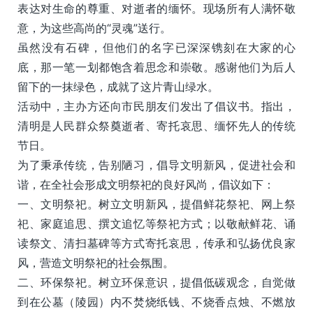
表达对生命的尊重、对逝者的缅怀。现场所有人满怀敬
意，为这些高尚的“灵魂”送行。
虽然没有石碑，但他们的名字已深深镌刻在大家的心
底，那一笔一划都饱含着思念和崇敬。感谢他们为后人
留下的一抹绿色，成就了这片青山绿水。
活动中，主办方还向市民朋友们发出了倡议书。指出，
清明是人民群众祭奠逝者、寄托哀思、缅怀先人的传统
节日。
为了秉承传统，告别陋习，倡导文明新风，促进社会和
谐，在全社会形成文明祭祀的良好风尚，倡议如下：
一、文明祭祀。树立文明新风，提倡鲜花祭祀、网上祭
祀、家庭追思、撰文追忆等祭祀方式；以敬献鲜花、诵
读祭文、清扫墓碑等方式寄托哀思，传承和弘扬优良家
风，营造文明祭祀的社会氛围。
二、环保祭祀。树立环保意识，提倡低碳观念，自觉做
到在公墓（陵园）内不焚烧纸钱、不烧香点烛、不燃放