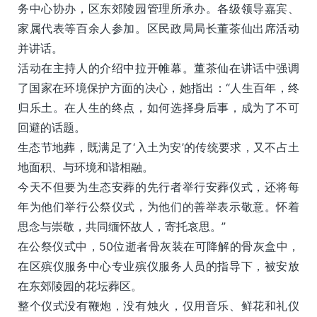
务中心协办，区东郊陵园管理所承办。各级领导嘉宾、
家属代表等百余人参加。区民政局局长董茶仙出席活动
并讲话。
活动在主持人的介绍中拉开帷幕。董茶仙在讲话中强调
了国家在环境保护方面的决心，她指出：“人生百年，终
归乐土。在人生的终点，如何选择身后事，成为了不可
回避的话题。
生态节地葬，既满足了‘入土为安’的传统要求，又不占土
地面积、与环境和谐相融。
今天不但要为生态安葬的先行者举行安葬仪式，还将每
年为他们举行公祭仪式，为他们的善举表示敬意。怀着
思念与崇敬，共同缅怀故人，寄托哀思。”
在公祭仪式中，50位逝者骨灰装在可降解的骨灰盒中，
在区殡仪服务中心专业殡仪服务人员的指导下，被安放
在东郊陵园的花坛葬区。
整个仪式没有鞭炮，没有烛火，仅用音乐、鲜花和礼仪