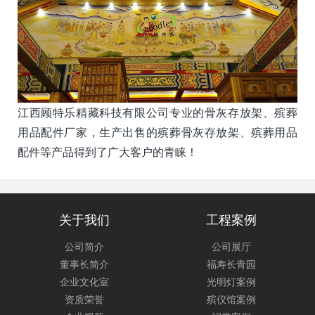
江西顾特乐精藏科技有限公司专业的骨灰存放架、殡葬
用品配件厂家，生产出售的殡葬骨灰存放架、殡葬用品
配件等产品得到了广大客户的青睐！
关于我们
工程案例
公司简介
公司展厅
董事长简介
福寿长青园
企业文化室
光明灯案例
资质荣誉
殡仪馆案例